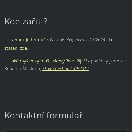
Kde začít ?
Nemoc je řeč duše
, časopis
Regenerace 12/2014
,
ke
stažení zde
.
Jaké myšlenky
máš, takový život žiješ!
- povídaly jsme si s
Renátou Šťastnou,
StředoČech.net 10/2014
.
Kontaktní formulář