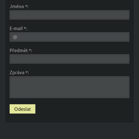
Jméno *:
E-mail *:
Předmět *:
Zpráva *: