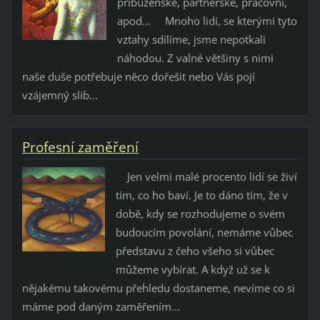
příbuzenské, partnerské, pracovní,
apod... Mnoho lidí, se kterými tyto
vztahy sdílíme, jsme nepotkali
náhodou. Z valné většiny s nimi
naše duše potřebuje něco dořešit nebo Vás pojí
vzájemný slib...
Profesní zaměření
Jen velmi malé procento lidí se živí
tím, co ho baví. Je to dáno tím, že v
době, kdy se rozhodujeme o svém
budoucím povolání, nemáme vůbec
představu z čeho všeho si vůbec
můžeme vybírat. A když už se k
nějakému takovému přehledu dostaneme, nevíme co si
máme pod daným zaměřením...