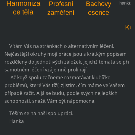
Harmoniza
Profesní
Bachovy
hanka
ce těla
i
zaměření
esence
Kon
Vítám Vás na stránkách o alternativním léčení.
Nejčastější okruhy mojí práce jsou s krátkým popisem
rozděleny do jednotlivých záložek, jejichž témata se při
samotném léčení vzájemně prolínají.
Až když spolu začneme rozmotávat klubíčko
problémů, které Vás tíží, zjistím, čím máme ve Vašem
případě začít. A já se budu, podle svých nejlepších
schopností, snažit Vám být nápomocna.
Těším se na naši spolupráci.
Hanka