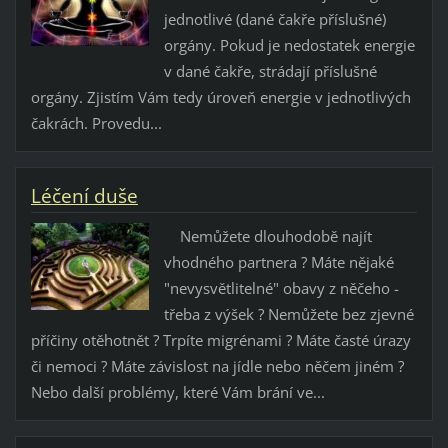
jednotlivé (dané čakře příslušné)
orgány. Pokud je nedostatek energie
v dané čakře, strádají příslušné
orgány. Zjistím Vám tedy úroveň energie v jednotlivých
čakrách. Provedu...
Léčení duše
Nemůžete dlouhodobě najít
vhodného partnera ? Máte nějaké
"nevysvětlitelné" obavy z něčeho -
třeba z výšek ? Nemůžete bez zjevné
příčiny otěhotnět ? Trpíte migrénami ? Máte časté úrazy
či nemoci ? Máte závislost na jídle nebo něčem jiném ?
Nebo další problémy, které Vám brání ve...