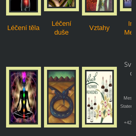
Léčení
Im
Léčení těla
Vztahy
duše
Med
Svo
d
H
Mesie
Stateni
Z
+420 