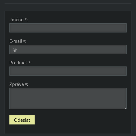
Jméno *:
E-mail *:
Předmět *:
Zpráva *: