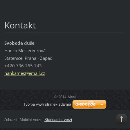
Kontakt
Svoboda duše
Hanka Mesiereurová
Statenice, Praha - Západ
+420 736 165 143
hankames
@email.c
z
© 2014 Mesi
Tvorba www stránek zdarma
Zobrazit:
Mobilní verzi
|
Standardní verzi