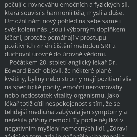
pečují o rovnováhu emočních a fyzických sil,
která souvisí s harmonií těla, mysli a duše.
Umožní nám nový pohled na sebe samé i
svět kolem nás. Jsou i výborným doplňkem
léčení, protože pomáhají v prostupu
pozitivních změn čištění metodou SRT z
duchovní úrovně do úrovně vědomí.
Počátkem 20. století anglický lékař Dr.
Edward Bach objevil, že některé plané
květiny, byliny nebo stromy mají pozitivní vliv
na specifické pocity, emoční nerovnováhy
nebo nedostatek vitality organismu. Jako
lékař totiž cítil nespokojenost s tím, že se
tehdejší medicína zabývala jen symptomy a
neřešila příčiny nemocí. Ty podle něj tkví v
negativním myšlení nemocných lidí. „Zdraví
závisí na tom, zda je naše tělo v harmonii s