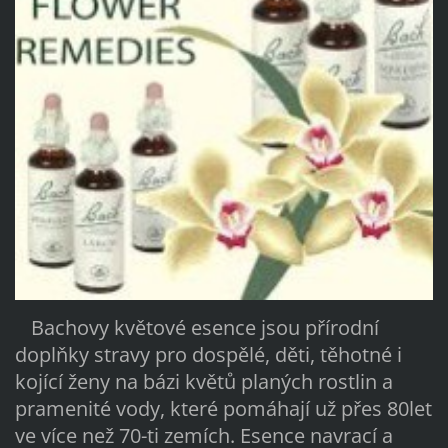
Bachovy květové esence jsou přírodní
doplňky stravy pro dospělé, děti, těhotné i
kojící ženy na bázi květů planých rostlin a
pramenité vody, které pomáhají už přes 80let
ve více než 70-ti zemích. Esence navrací a