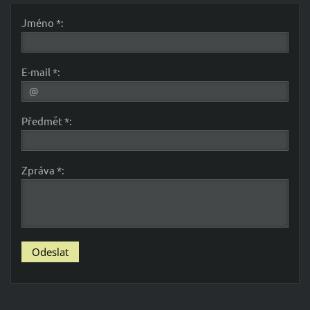
Jméno *:
E-mail *:
Předmět *:
Zpráva *: