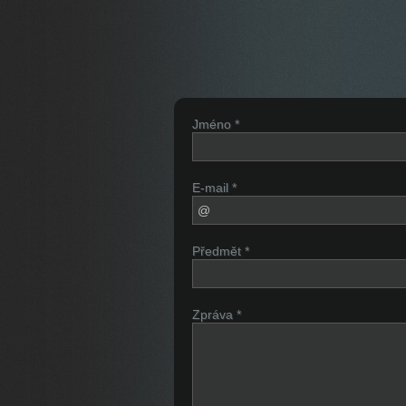
Jméno *
E-mail *
Předmět *
Zpráva *