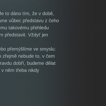
 Je to dáno tím, že v době,
áme vůbec představu z čeho
kému takovému přehledu
představit. Vždyť jen
nebo přemýšlíme ve smyslu:
 To zřejmě nebude to, v čem
pravdu dobří, budeme dělat
te v něm třeba nikdy