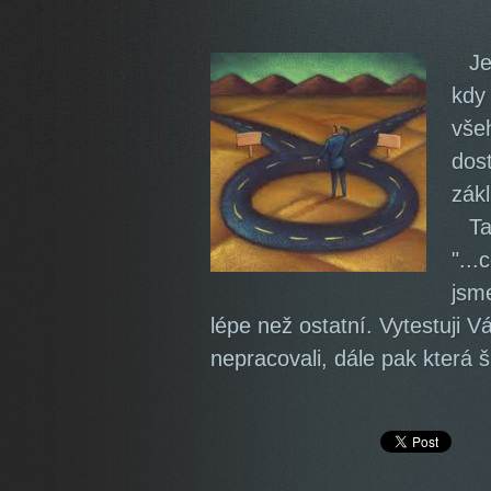
Je
kdy
vše
dos
zák
Ta
"...
jsm
lépe než ostatní. Vytestuji V
nepracovali, dále pak která š