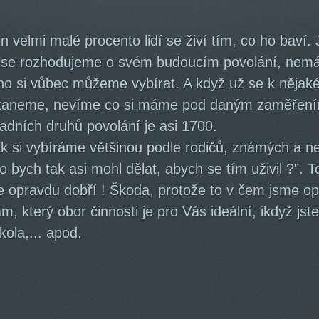
n velmi malé procento lidí se živí tím, co ho baví.
 se rozhodujeme o svém budoucím povolání, nem
ho si vůbec můžeme vybírat. A když už se k něja
taneme, nevíme co si máme pod daným zaměřením 
ladních druhů povolání je asi 1700.
k si vybíráme většinou podle rodičů, známých a 
co bych tak asi mohl dělat, abych se tím uživil ?".
e opravdu dobří ! Škoda, protože to v čem jsme o
ám, který obor činnosti je pro Vás ideální, ikdyž js
kola,... apod.