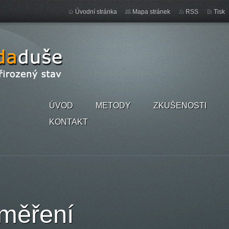
Úvodní stránka
Mapa stránek
RSS
Tisk
ÚVOD
METODY
ZKUŠENOSTI
KONTAKT
aměření