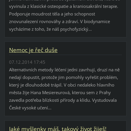
vyvinula z klasické osteopatie a kraniosakrální terapie.
Podporuje moudrost těla a jeho schopnost
znovunalezení rovnováhy a zdraví. V biodynamice
vycházíme z toho, že náš psychofyzický...
Nemoc je řeč duše
07.12.2014 17:45
Alternativních metody léčení jedni zavrhují, druzí na ně
nedají dopustit, protože jim pomohly vyřešit problém,
který je dlouhodobě trápil. V obci nedaleko hlavního
města žije Hana Mesiereurová, kterou sem z Prahy
zavedla potřeba blízkosti přírody a klidu. Vystudovala
České vysoké učení...
Jaké myšlenky máš, takový život žiješ!