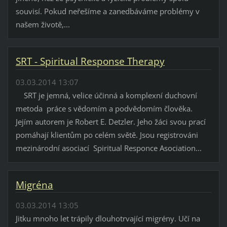
souvisí. Pokud neřešíme a zanedbáváme problémy v
našem životě,...
SRT - Spiritual Response Therapy
03.03.2014 13:07
SRT je jemná, velice účinná a komplexní duchovní
metoda práce s vědomím a podvědomím člověka.
Jejím autorem je Robert E. Detzler. Jeho žáci svou prací
pomáhají klientům po celém světě. Jsou registrováni
mezinárodní asociací Spiritual Responce Asociation...
Migréna
03.03.2014 13:05
Jitku mnoho let trápily dlouhotrvající migrény. Učí na