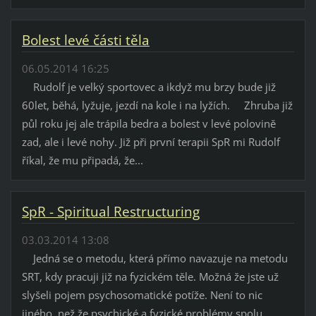
Bolest levé části těla
06.05.2014 16:25
Rudolf je velký sportovec a ikdyž mu brzy bude již
60let, běhá, lyžuje, jezdí na kole i na lyžích. Zhruba již
půl roku jej ale trápila bedra a bolest v levé polovině
zad, ale i levé nohy. Již při první terapii SpR mi Rudolf
říkal, že mu připadá, že...
SpR - Spiritual Restructuring
03.03.2014 13:08
Jedná se o metodu, která přímo navazuje na metodu
SRT, kdy pracuji již na fyzickém těle. Možná že jste už
slyšeli pojem psychosomatické potíže. Není to nic
jiného, než že psychické a fyzické problémy spolu